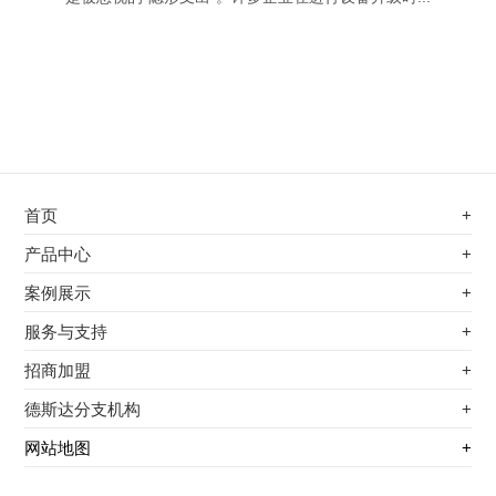
首页
+
不锈钢专用电磁加热器
产品中心
+
电磁蒸汽发生器
不锈钢专用电磁加热器
案例展示
+
变频电磁热风炉
电磁蒸汽发生器
最新案例
服务与支持
+
电磁加热控制板
变频电磁热风炉
其他应用
服务覆盖网络
招商加盟
+
电磁加热器
电磁加热控制板
服务流程
前景分析
德斯达分支机构
+
电磁加热棒配件
电磁加热器
加盟条件
江信电子机构
网站地图
+
扩散泵电磁加热器
电磁加热棒配件
加盟政策
变频电磁采暖炉
扩散泵电磁加热器