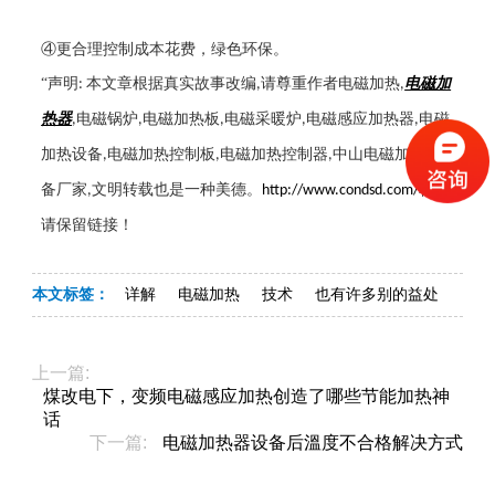
④更合理控制成本花费，绿色环保。
“声明
本文章根据真实故事改编
请尊重作者电磁加热
电磁加
:
,
,
热器
电磁锅炉
电磁加热板
电磁采暖炉
电磁感应加热器
电磁
,
,
,
,
,
加热设备
电磁加热控制板
电磁加热控制器
中山电磁加热设
,
,
,
备厂家
文明转载也是一种美德。
转载
,
http://www.condsd.com/
请保留链接！
本文标签：
详解
电磁加热
技术
也有许多别的益处
上一篇:
煤改电下，变频电磁感应加热创造了哪些节能加热神
话
下一篇:
电磁加热器设备后溫度不合格解决方式