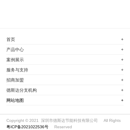
首页
+
不锈钢专用电磁加热器
产品中心
+
电磁蒸汽发生器
不锈钢专用电磁加热器
案例展示
+
变频电磁热风炉
电磁蒸汽发生器
最新案例
服务与支持
+
电磁加热控制板
变频电磁热风炉
其他应用
服务覆盖网络
招商加盟
+
电磁加热器
电磁加热控制板
服务流程
前景分析
德斯达分支机构
+
电磁加热棒配件
电磁加热器
加盟条件
江信电子机构
网站地图
+
扩散泵电磁加热器
电磁加热棒配件
加盟政策
变频电磁采暖炉
扩散泵电磁加热器
加盟流程
柜式电磁加热器
变频电磁采暖炉
Copyright © 2021 深圳市德斯达节能科技有限公司 All Rights
粤ICP备2021022536号
Reserved
电磁锅炉配件
柜式电磁加热器