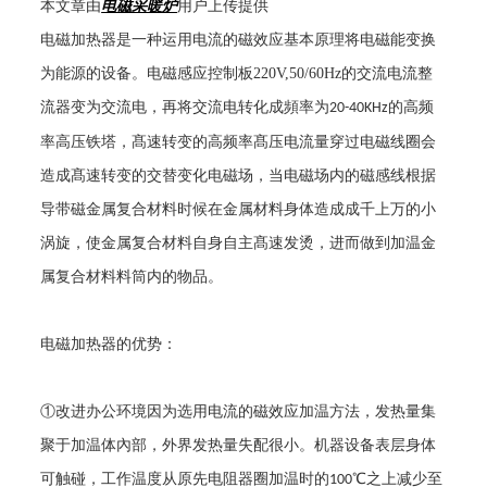
本文章由
电磁采暖炉
用户上传提供
电磁加热器是一种运用电流的磁效应基本原理将电磁能变换
为能源的设备。电磁感应控制板
220V,50/60Hz
的交流电流整
流器变为交流电，再将交流电转化成頻率为
的高频
20-40KHz
率高压铁塔，髙速转变的高频率髙压电流量穿过电磁线圈会
造成髙速转变的交替变化电磁场，当电磁场内的磁感线根据
导带磁金属复合材料时候在金属材料身体造成成千上万的小
涡旋，使金属复合材料自身自主髙速发烫，进而做到加温金
属复合材料料筒内的物品。
电磁加热器的优势：
①改进办公环境因为选用电流的磁效应加温方法，发热量集
聚于加温体內部，外界发热量失配很小。机器设备表层身体
可触碰，工作温度从原先电阻器圈加温时的
℃之上减少至
100