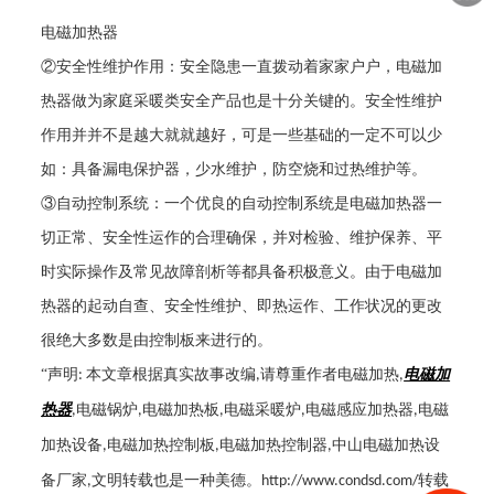
电磁加热器
②安全性维护作用：安全隐患一直拨动着家家户户，电磁加
热器做为家庭采暖类安全产品也是十分关键的。安全性维护
作用并并不是越大就就越好，可是一些基础的一定不可以少
如：具备漏电保护器，少水维护，防空烧和过热维护等。
③自动控制系统：一个优良的自动控制系统是电磁加热器一
切正常、安全性运作的合理确保，并对检验、维护保养、平
时实际操作及常见故障剖析等都具备积极意义。由于电磁加
热器的起动自查、安全性维护、即热运作、工作状况的更改
很绝大多数是由控制板来进行的。
“声明
本文章根据真实故事改编
请尊重作者电磁加热
电磁加
:
,
,
热器
电磁锅炉
电磁加热板
电磁采暖炉
电磁感应加热器
电磁
,
,
,
,
,
加热设备
电磁加热控制板
电磁加热控制器
中山电磁加热设
,
,
,
备厂家
文明转载也是一种美德。
转载
,
http://www.condsd.com/