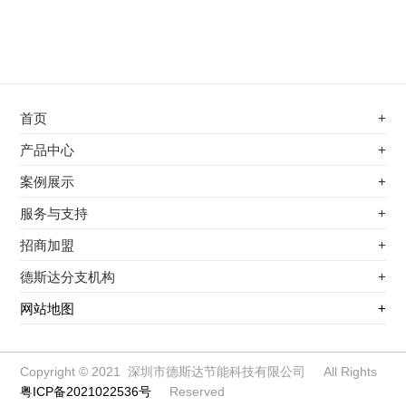
首页
+
不锈钢专用电磁加热器
产品中心
+
电磁蒸汽发生器
不锈钢专用电磁加热器
案例展示
+
变频电磁热风炉
电磁蒸汽发生器
最新案例
服务与支持
+
电磁加热控制板
变频电磁热风炉
其他应用
服务覆盖网络
招商加盟
+
电磁加热器
电磁加热控制板
服务流程
前景分析
德斯达分支机构
+
电磁加热棒配件
电磁加热器
加盟条件
江信电子机构
网站地图
+
扩散泵电磁加热器
电磁加热棒配件
加盟政策
变频电磁采暖炉
扩散泵电磁加热器
加盟流程
柜式电磁加热器
变频电磁采暖炉
Copyright © 2021 深圳市德斯达节能科技有限公司 All Rights
粤ICP备2021022536号
Reserved
电磁锅炉配件
柜式电磁加热器