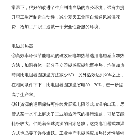
常温下，很好的改进了生产制造当场的办公环境，强有力提
升职工生产制造主动性，减少夏天工业区自然通风减温花
费，给加工厂职工造就一个安全性舒服的环境。
电磁加热器
②高效率环保节能电流的磁效应电加热器选用电磁感应加热
方法，加温身体一部分子立即磁感应磁能而生热，均值加热
時间比电阻器圈加温方法减少
，另外热效达到
之上，
2/3
90%
在相同条件下下，比电阻器圈加温省电
—
，进一步提
30
70%
高了生产率。
③让資源的运用保持可持续发展观电阻器式加温的出現，尽
管从某一水平上解决了工业加热污气的排污难题，可是它能
耗极较大。伴随着全球資源的日渐急缺，这类电阻器式加温
方式也凸显了许多难题。工业生产电磁感应加热技术性能够