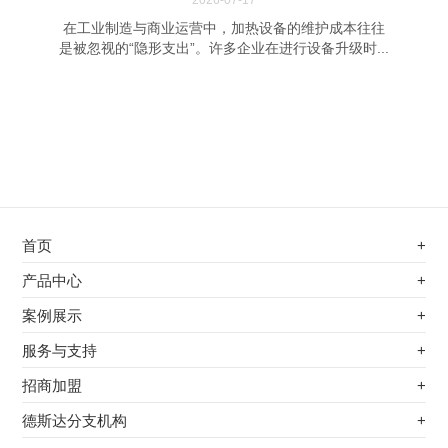
2026-07-17
在工业制造与商业运营中，加热设备的维护成本往往
是被忽视的“隐形支出”。许多企业在进行设备升级时...
首页
+
不锈钢专用电磁加热器
产品中心
+
电磁蒸汽发生器
不锈钢专用电磁加热器
案例展示
+
变频电磁热风炉
电磁蒸汽发生器
最新案例
服务与支持
+
电磁加热控制板
变频电磁热风炉
其他应用
服务覆盖网络
招商加盟
+
电磁加热器
电磁加热控制板
服务流程
前景分析
德斯达分支机构
+
电磁加热棒配件
电磁加热器