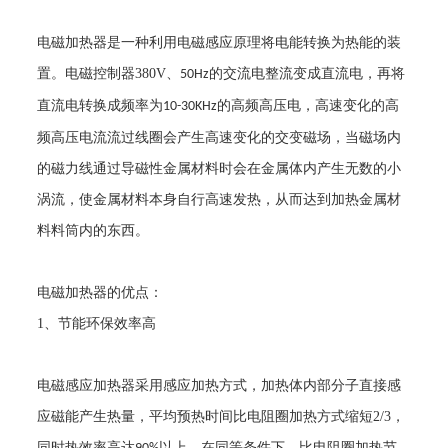
电磁加热器是一种利用电磁感应原理将电能转换为热能的装
置。电磁控制器
380V
、
的交流电整流变成直流电，再将
50Hz
直流电转换成频率为
的高频高压电，高速变化的高
10-30KHz
频高压电流流过线圈会产生高速变化的交变磁场，当磁场内
的磁力线通过导磁性金属材料时会在金属体内产生无数的小
涡流，使金属材料本身自行高速发热，从而达到加热金属材
料料筒内的东西。
电磁加热器的优点：
1
、节能环保效率高
电磁感应加热器采用感应加热方式，加热体内部分子直接感
应磁能产生热量，平均预热时间比电阻圈加热方式缩短
2/3
，
同时热效率高达
以上，在同等条件下，比电阻圈加热节