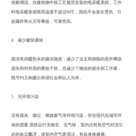
统耐潮湿。在建筑物中按工艺规范安装的电采暖系统，工作
时电采暖表面限高温度不超过
60
℃，因此不会发生烫伤、引
起爆炸和火灾等事故，可靠性高。
4
、减少建筑通病
因没有供暖热水的漏水隐患，减少了业主和保险的意外事故
损失和对邻居的事故干扰，也减少了物业的损失和工作量，
既节约又构建出和谐社会和以人为本。
5
、无环境污染
没有煤灰、烟尘、燃烧废气等环境污染，符合现代化城市环
保的需要
;
系统运行无噪音、无气味，室内没有热空气对流引
起的灰尘飘浮，使室内空气更清洁，有益身体健康。