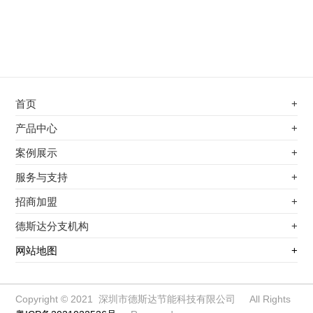
首页
+
不锈钢专用电磁加热器
产品中心
+
电磁蒸汽发生器
不锈钢专用电磁加热器
案例展示
+
变频电磁热风炉
电磁蒸汽发生器
最新案例
服务与支持
+
电磁加热控制板
变频电磁热风炉
其他应用
服务覆盖网络
招商加盟
+
电磁加热器
电磁加热控制板
服务流程
前景分析
德斯达分支机构
+
电磁加热棒配件
电磁加热器
加盟条件
江信电子机构
网站地图
+
扩散泵电磁加热器
电磁加热棒配件
加盟政策
变频电磁采暖炉
扩散泵电磁加热器
加盟流程
柜式电磁加热器
变频电磁采暖炉
Copyright © 2021 深圳市德斯达节能科技有限公司 All Rights