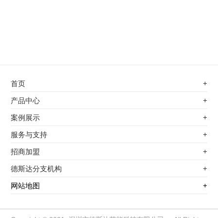
首页
+
不锈钢专用电磁加热器
产品中心
+
电磁蒸汽发生器
不锈钢专用电磁加热器
案例展示
+
变频电磁热风炉
电磁蒸汽发生器
最新案例
服务与支持
+
电磁加热控制板
变频电磁热风炉
其他应用
服务覆盖网络
招商加盟
+
电磁加热器
电磁加热控制板
服务流程
前景分析
德斯达分支机构
+
电磁加热棒配件
电磁加热器
加盟条件
江信电子机构
网站地图
+
扩散泵电磁加热器
电磁加热棒配件
加盟政策
变频电磁采暖炉
扩散泵电磁加热器
加盟流程
柜式电磁加热器