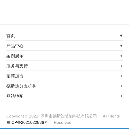
首页
+
不锈钢专用电磁加热器
产品中心
+
电磁蒸汽发生器
不锈钢专用电磁加热器
案例展示
+
变频电磁热风炉
电磁蒸汽发生器
最新案例
服务与支持
+
电磁加热控制板
变频电磁热风炉
其他应用
服务覆盖网络
招商加盟
+
电磁加热器
电磁加热控制板
服务流程
前景分析
德斯达分支机构
+
电磁加热棒配件
电磁加热器
加盟条件
江信电子机构
网站地图
+
扩散泵电磁加热器
电磁加热棒配件
加盟政策
变频电磁采暖炉
扩散泵电磁加热器
加盟流程
柜式电磁加热器
变频电磁采暖炉
Copyright © 2021 深圳市德斯达节能科技有限公司 All Rights
粤ICP备2021022536号
Reserved
电磁锅炉配件
柜式电磁加热器