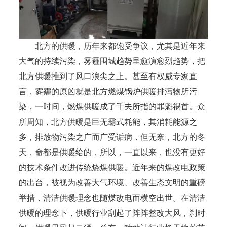
北方的供暖，历年来都饱受争议，尤其是近年来
大气的持续污染，雾霾围城趋势呈愈演愈烈趋势，把
北方供暖推到了风口浪尖之上。甚至有权威专家直
言，雾霾的原凶就是北方燃煤锅炉供暖排泻物所污
染，一时间，燃煤供暖成了千夫所指的罪魁祸首。众
所周知，北方供暖是巨无霸式耗能，其消耗能源之
多，排放物污染之广而广受诟病，但无奈，北方的冬
天，命都是供暖给的，所以，一直以来，也没有更好
的技术条件改进传统烧煤供暖。近年来的煤改电政策
的出台，被视为改善大气环境、改善生态文明的重磅
举措，清洁供暖理念也随煤改电而横空出世。在清洁
供暖的理念下，供暖行业刮起了阵阵整改大风，刹时