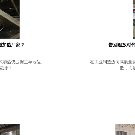
磁加热厂家？
告别粗放时代
式加热仍占据主导地位。
在工业制造迈向高质量
中...
数，而是