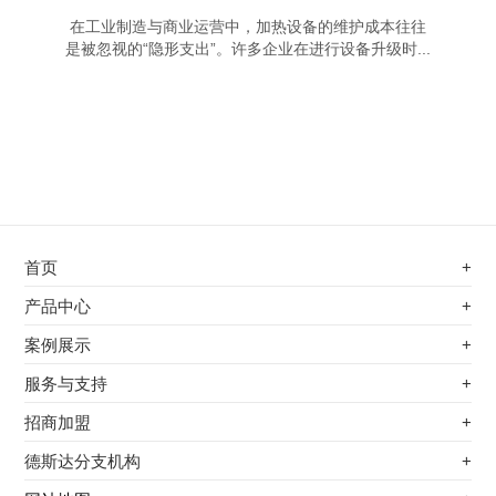
在工业制造与商业运营中，加热设备的维护成本往往
是被忽视的“隐形支出”。许多企业在进行设备升级时...
首页
+
不锈钢专用电磁加热器
产品中心
+
电磁蒸汽发生器
不锈钢专用电磁加热器
案例展示
+
变频电磁热风炉
电磁蒸汽发生器
最新案例
服务与支持
+
电磁加热控制板
变频电磁热风炉
其他应用
服务覆盖网络
招商加盟
+
电磁加热器
电磁加热控制板
服务流程
前景分析
德斯达分支机构
+
电磁加热棒配件
电磁加热器
加盟条件