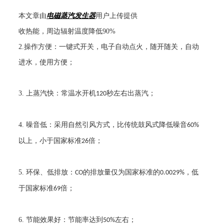
本文章由
电磁蒸汽发生器
用户上传提供
收热能，周边辐射温度降低
90%
2.
操作方便：一键式开关，电子自动点火，随开随关，自动
进水，使用方便；
3.
上蒸汽快：常温水开机
秒左右出蒸汽；
120
4.
噪音低：采用自然引风方式，比传统鼓风式降低噪音
60%
以上，小于国家标准
倍；
26
5.
环保、低排放：
的排放量仅为国家标准的
，低
CO
0.0029%
于国家标准
倍；
69
6.
节能效果好：节能率达到
左右；
50%