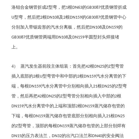
洛钼合金钢管折成
型弯，把
根
的
优质钢管折成
Z
1
DN63
GB3087
型弯，然后把
根
及
根
的
优质钢管中心
U
2
DN108
2
DN159
GB3087
分别加入带锯齿形的汽水分离板，然后把
及
的
DN108
DN159
优质钢管两端用
及
半圆型封头焊接堵
GB3087
DN108
DN159
上。
4
） 蒸汽发生器前段主体组装：首先把
根
的
型弯管
42
DN25
Z
插入底部的
根
型弯管中和中部的
根
汽水分离管的下
2
U
2
DN159
端，每根
汽水分离管中分别相向插入
根
的
型弯
DN159
21
DN25
Z
管，然后再把
根
的
型弯管分别相向插入中部的
根
42
DN25
Z
2
汽水分离管中的上端和顶部
根
蒸汽储存包管的
DN159
2
DN159
下端，每根
蒸汽储存包管底部分别相向插入
根
DN159
21
DN25
的
型弯管，顶部的每根
蒸汽储存包管的上部分别焊有
Z
DN159
的压力表法兰，
的出汽口法兰和
的安全阀法
DN15
DN32
DN40