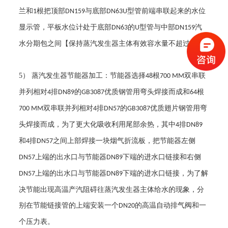
兰和
根把顶部
与底部
型管前端串联起来的水位
1
DN159
DN63U
显示管，平板水位计处于底部
的
型管与中部
汽
DN63
U
DN159
水分期包之间【保持蒸汽发生器主体有效容水量不超过
】
30L
5
） 蒸汽发生器节能器加工：节能器选择
根
双串联
48
700 MM
并列相对
排
的
优质钢管用弯头焊接而成和
根
4
DN89
GB3087
64
双串联并列相对
排
的
优质翅片钢管用弯
700 MM
4
DN57
GB3087
头焊接而成，为了更大化吸收利用尾部余热，其中
排
4
DN89
和
排
之间上部焊接一块烟气折流板，把节能器左侧
4
DN57
上端的出水口与节能器
下端的进水口链接和右侧
DN57
DN89
上端的出水口与节能器
下端的进水口链接，为了解
DN57
DN89
决节能出现高温产汽阻碍往蒸汽发生器主体给水的现象，分
别在节能链接管的上端安装一个
的高温自动排气阀和一
DN20
个压力表。