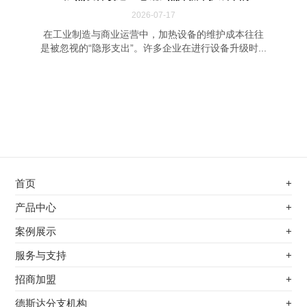
2026-07-17
在工业制造与商业运营中，加热设备的维护成本往往
是被忽视的“隐形支出”。许多企业在进行设备升级时...
首页
+
不锈钢专用电磁加热器
产品中心
+
电磁蒸汽发生器
不锈钢专用电磁加热器
案例展示
+
变频电磁热风炉
电磁蒸汽发生器
最新案例
服务与支持
+
电磁加热控制板
变频电磁热风炉
其他应用
服务覆盖网络
招商加盟
+
电磁加热器
电磁加热控制板
服务流程
前景分析
德斯达分支机构
+