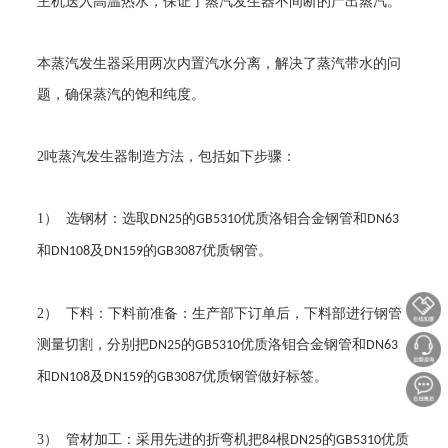
主机送入高温热水，保证了蒸汽发生器不间断的产出蒸汽。
本蒸汽发生器采用两次内置汽水分离，解决了蒸汽带水的问
题，确保蒸汽的饱和纯度。
2
吨蒸汽发生器制造方法，包括如下步骤：
1
） 选钢材：选取
的
优质洛钼合金钢管和
DN25
GB5310
DN63
和
及
的
优质钢管。
DN108
DN159
GB3087
2
） 下料：下料前准备：生产部下订单后，下料部进行钢管
测量切割，分别把
的
优质洛钼合金钢管和
DN25
GB5310
DN63
和
及
的
优质钢管做好标签。
DN108
DN159
GB3087
3
） 管材加工：采用先进的折弯机把
根
的
优质
84
DN25
GB5310