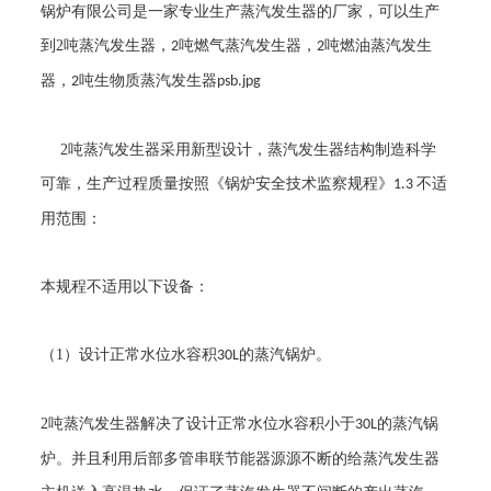
锅炉有限公司是一家专业生产蒸汽发生器的厂家，可以生产
到
2
吨蒸汽发生器，
吨燃气蒸汽发生器，
吨燃油蒸汽发生
2
2
器，
吨生物质蒸汽发生器
2
psb.jpg
2
吨蒸汽发生器采用新型设计，蒸汽发生器结构制造科学
可靠，生产过程质量按照《锅炉安全技术监察规程》
不适
1.3
用范围：
本规程不适用以下设备：
（
1
）设计正常水位水容积
的蒸汽锅炉。
30L
2
吨蒸汽发生器解决了设计正常水位水容积小于
的蒸汽锅
30L
炉。并且利用后部多管串联节能器源源不断的给蒸汽发生器