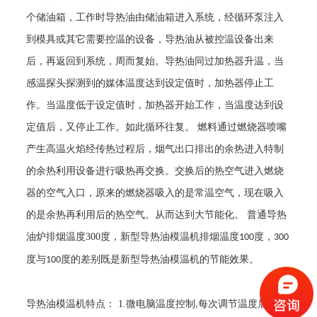
个储油箱，工作时导热油由储油箱进入系统，经循环泵注入
到模具或其它需要控温的设备，导热油从被控温设备出来
后，再返回到系统，周而复始。导热油同过加热器升温，当
感温探头探测到的媒体温度达到设定值时，加热器停止工
作。当温度低于设定值时，加热器开始工作，当温度达到设
定值后，又停止工作。如此循环往复。
燃料通过燃烧器喷嘴
产生高温火焰经传热过程后，烟气出口排出的余热进入特制
的余热利用设备进行吸热再交换。交换后的热空气进入燃烧
器的空气入口，原来的燃烧器吸入的是常温空气，现在吸入
的是余热再利用后的热空气。从而达到大节能化。
普通导热
油炉排烟温度
300
度，新型导热油模温机排烟温度
度，
100
300
度与
度的差别既是新型导热油模温机的节能效果。
100
导热油模温机特点：
1.
微电脑温度控制
每次调节温度后
经
,
,
1