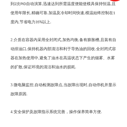
到
次
自动演算
迅速达到所需温度便能使模具保持恒温
且
2
PID
,
,
使用年限长
精确可靠
加温及冷却时间快速
模温始终控制在
,
.
,
1
度内
节省电力
以上
,
35%
.
2.
介质在容器内采用全封闭式
加热均衡
备有膨胀槽
且装有自
,
,
,
动排油口
保持机器内部清洁和利于导热油的回收
全封闭式容
,
.
器在加热使用中
避免了油水在高温状态下产生的烟雾、水雾
,
的扩散
保证环境的清洁和油水的损耗
,
.
3.
微电脑监控
自动检测故障点
当故障出现时
自动停机并显示
,
,
,
故障原因
.
4.
安全保护及故障指示系统完善，操作保养简单方便
.