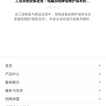
工业加热设备改造：电磁加热降低维护成本的四...
2026-07-17
在工业制造与商业运营中，加热设备的维护成本往往
是被忽视的“隐形支出”。许多企业在进行设备升级时...
首页
+
不锈钢专用电磁加热器
产品中心
+
电磁蒸汽发生器
不锈钢专用电磁加热器
案例展示
+
变频电磁热风炉
电磁蒸汽发生器
最新案例
服务与支持
+
电磁加热控制板
变频电磁热风炉
其他应用
服务覆盖网络
招商加盟
+
电磁加热器
电磁加热控制板
服务流程