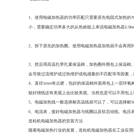
1
、使用电磁加热器的功率匹配只需要原先电阻式加热的
7
小，需要确定功率多大的从热效能上来说电磁加热器
2.5k
2
、拆下原先的加热圈。使用电磁加热器加热就不会再用
3
、然后用高温扎带扎紧保温棉，加热圈外围包上保温棉
会导致过流维护或过热维护或电感量的不匹配等等因素，
4
、直径
有点硬，包好的保温棉外面再包上一层环氧
1mm
较好绕线还有美观上会比较美观。当然也是可以不用包上
5
、电磁加热线一般选择耐高温线就可以了，可以选择耐
5
6
、电流表，接好电磁加热器与线圈以及软启动线。电压
造粒机电磁加热器的安装方法
随着电磁加热行业的发展，造粒机电磁加热器在工业应用