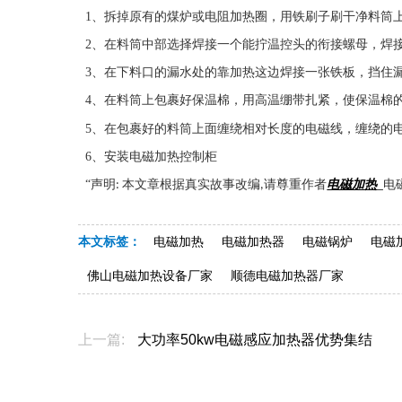
1
、拆掉原有的煤炉或电阻加热圈，用铁刷子刷干净料筒
2
、在料筒中部选择焊接一个能拧温控头的衔接螺母，焊
3
、在下料口的漏水处的靠加热这边焊接一张铁板，挡住
4
、在料筒上包裹好保温棉，用高温绷带扎紧，使保温棉
5
、在包裹好的料筒上面缠绕相对长度的电磁线，缠绕的
6
、安装电磁加热控制柜
“声明
本文章根据真实故事改编
请尊重作者
电磁加热
电
:
,
_
本文标签：
电磁加热
电磁加热器
电磁锅炉
电磁
佛山电磁加热设备厂家
顺德电磁加热器厂家
上一篇:
大功率50kw电磁感应加热器优势集结