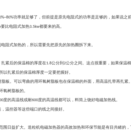
功率就足够了，但前提是原先电阻式的功率是足够的，如果说之
0%~80%
要比电阻式加热
都要来的高。
w
3.5kw
到电阻式加热的，所以需要先把原先的加热圈拆下来。
。扎紧后的保温棉的厚度在
公分到
公分之间。这点很重要，如果保温
1.8
2
所以扎紧后的保温棉厚度一定要把握好。
树脂板。可以弯曲的用环氧树脂板包在保温棉的外面，用高温扎带再扎紧
环氧树脂板的。
度的高温线或耐
度的高温线都可以，料筒上饶好电磁加热线。
00
600
表，温控器等这些端口的线之间接好。
范围日益扩大。造粒机电磁加热器的高效加热和环保节能是有目共睹的，