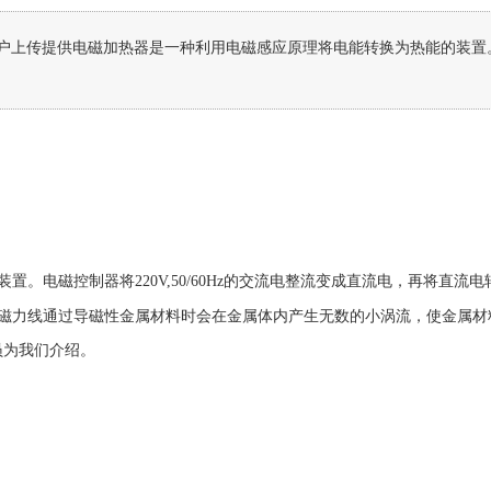
上传提供电磁加热器是一种利用电磁感应原理将电能转换为热能的装置。电磁控
.
装置。电磁控制器将
220V,50/60Hz
的交流电整流变成直流电，再将直流电
磁力线通过导磁性金属材料时会在金属体内产生无数的小涡流，使金属材
员为我们介绍。