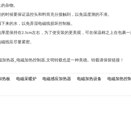
上的杂物。
接的时候要保证温控头和料筒充分接触到，以免温度测的不准。
漏下来的水，以免弄湿电磁线损坏控制板。
的厚度保持在
左右，为了使安装的更美观，可在保温棉之上在包裹一
2.5cm
电磁线应尽量紧密。
磁加热器
电磁加热控制器
文明转载也是一种美德。转载请保留链接！
_
,
加热板
电磁采暖炉
电磁感应加热器
电磁加热设备
电磁加热控