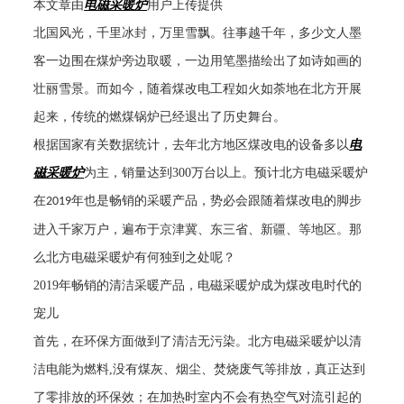
本文章由
电磁采暖炉
用户上传提供
北国风光，千里冰封，万里雪飘。往事越千年，多少文人墨
客一边围在煤炉旁边取暖，一边用笔墨描绘出了如诗如画的
壮丽雪景。而如今，随着煤改电工程如火如荼地在北方开展
起来，传统的燃煤锅炉已经退出了历史舞台。
根据国家有关数据统计，去年北方地区煤改电的设备多以
电
磁采暖炉
为主，销量达到
300
万台以上。预计北方电磁采暖炉
在
年也是畅销的采暖产品，势必会跟随着煤改电的脚步
2019
进入千家万户，遍布于京津冀、东三省、新疆、等地区。那
么北方电磁采暖炉有何独到之处呢？
2019
年畅销的清洁采暖产品，电磁采暖炉成为煤改电时代的
宠儿
首先，在环保方面做到了清洁无污染。北方电磁采暖炉以清
洁电能为燃料
,
没有煤灰、烟尘、焚烧废气等排放，真正达到
了零排放的环保效；在加热时室内不会有热空气对流引起的