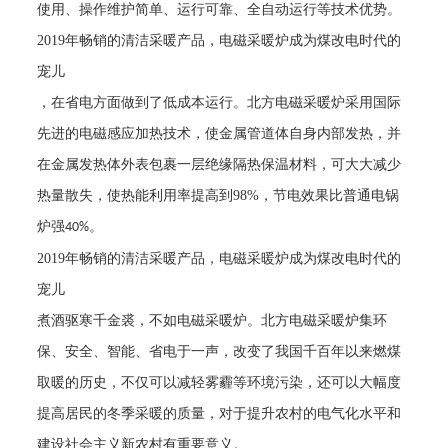
使用、操作维护简单、运行可靠、全自动运行等技术优势。
2019
年畅销的清洁采暖产品，电磁采暖炉成为煤改电时代的
宠儿
，在省电方面做到了低成本运行。北方电磁采暖炉采用国际
先进的电磁感应加热技术，使金属管道体自身内部发热，并
在金属发热体外表包裹一层绝缘隔热保温材料，可大大减少
热量散失，使热能利用率提高到
98%
，节电效果比普通电锅
炉强
。
40%
2019
年畅销的清洁采暖产品，电磁采暖炉成为煤改电时代的
宠儿
煮酒驱寒千金裘，不如电磁采暖炉。北方电磁采暖炉集环
保、安全、智能、省电于一声，改变了我国千百年以来燃煤
取暖的历史，不仅可以减轻雾霾等环境污染，还可以大幅度
提高居民的冬季采暖的质量，对于提升农村的电气化水平和
建设社会主义新农村有重要意义。