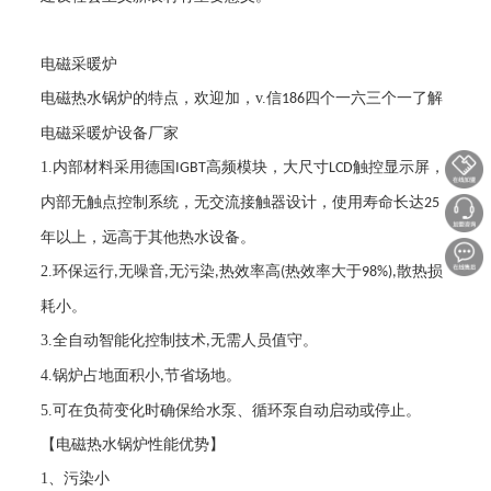
电磁采暖炉
电磁热水锅炉的特点，欢迎加，
v.
信
四个一六三个一了解
186
电磁采暖炉设备厂家
1.
内部材料采用德国
高频模块，大尺寸
触控显示屏，
IGBT
LCD
内部无触点控制系统，无交流接触器设计，使用寿命长达
25
年以上，远高于其他热水设备。
2.
环保运行
无噪音
无污染
热效率高
热效率大于
散热损
,
,
,
(
98%),
耗小。
3.
全自动智能化控制技术
无需人员值守。
,
4.
锅炉占地面积小
节省场地。
,
5.
可在负荷变化时确保给水泵、循环泵自动启动或停止。
【电磁热水锅炉性能优势】
1
、污染小