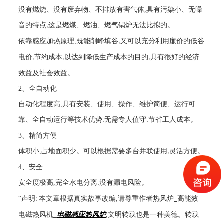
没有燃烧、没有废弃物、不排放有害气体
,
具有污染小、无噪
音的特点
这是燃煤、燃油、燃气锅炉无法比拟的。
,
依靠感应加热原理
,
既能削峰填谷
又可以充分利用廉价的低谷
,
电价
节约成本
以达到降低生产成本的目的
具有很好的经济
,
,
,
效益及社会效益。
2
、全自动化
自动化程度高
,
具有安装、使用、操作、维护简便、运行可
靠、全自动运行等技术优势
无需专人值守
节省工人成本。
,
,
3
、精简方便
体积小
,
占地面积少。可以根据需要多台并联使用
灵活方便。
,
4
、安全
安全度极高
,
完全水电分离
没有漏电风险。
,
“声明
本文章根据真实故事改编
请尊重作者热风炉
高能效
:
,
_
电磁热风机
电磁感应热风炉
文明转载也是一种美德。转载
_
,