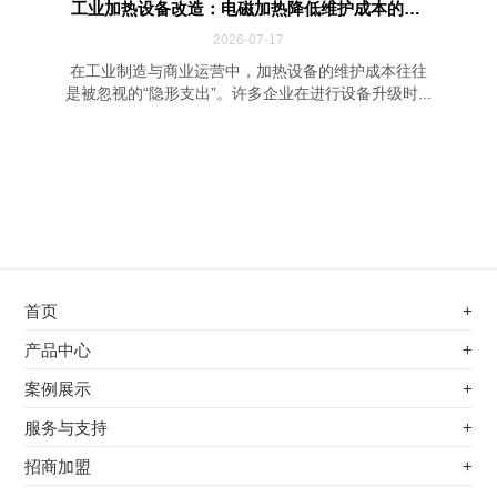
工业加热设备改造：电磁加热降低维护成本的四...
2026-07-17
在工业制造与商业运营中，加热设备的维护成本往往
是被忽视的“隐形支出”。许多企业在进行设备升级时...
首页
+
不锈钢专用电磁加热器
产品中心
+
电磁蒸汽发生器
不锈钢专用电磁加热器
案例展示
+
变频电磁热风炉
电磁蒸汽发生器
最新案例
服务与支持
+
电磁加热控制板
变频电磁热风炉
其他应用
服务覆盖网络
招商加盟
+
电磁加热器
电磁加热控制板