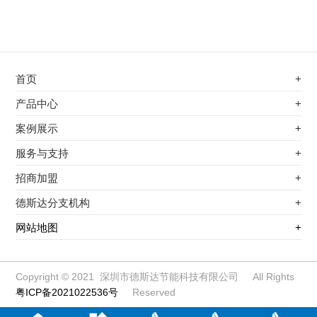
首页
+
不锈钢专用电磁加热器
产品中心
+
电磁蒸汽发生器
不锈钢专用电磁加热器
案例展示
+
变频电磁热风炉
电磁蒸汽发生器
最新案例
服务与支持
+
电磁加热控制板
变频电磁热风炉
其他应用
服务覆盖网络
招商加盟
+
电磁加热器
电磁加热控制板
服务流程
前景分析
德斯达分支机构
+
电磁加热棒配件
电磁加热器
加盟条件
江信电子机构
网站地图
+
扩散泵电磁加热器
电磁加热棒配件
加盟政策
变频电磁采暖炉
扩散泵电磁加热器
加盟流程
柜式电磁加热器
变频电磁采暖炉
Copyright © 2021 深圳市德斯达节能科技有限公司 All Rights
粤ICP备2021022536号
Reserved
电磁锅炉配件
柜式电磁加热器
定制电磁加热线圈